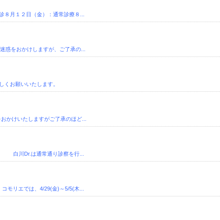
８月１２日（金）：通常診療８...
ご迷惑をおかけしますが、ご了承の...
しくお願いいたします。
おかけいたしますがご了承のほど...
Dr.は通常通り診察を行...
では、4/29(金)～5/5(木...