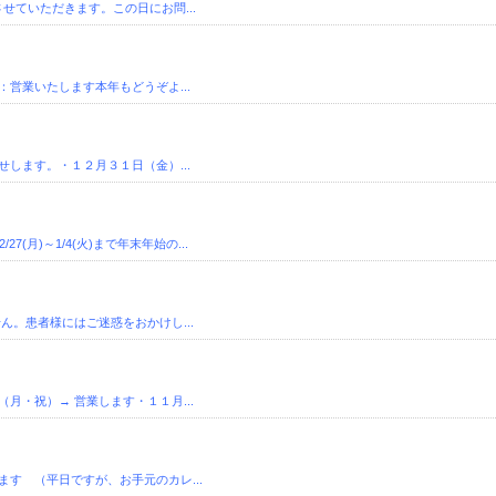
せていただきます。この日にお問...
営業いたします本年もどうぞよ...
します。・１２月３１日（金）...
月)～1/4(火)まで年末年始の...
せん。患者様にはご迷惑をおかけし...
・祝）→ 営業します・１１月...
す （平日ですが、お手元のカレ...